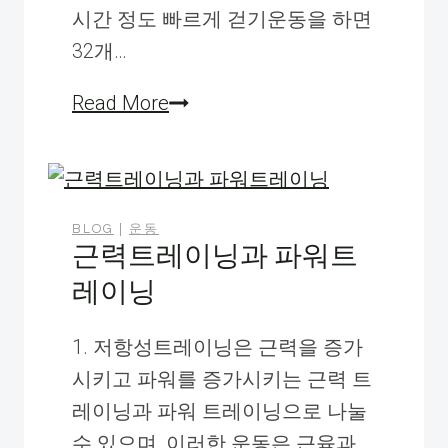
시간 정도 빠르게 걷기운동을 하면
32개…
걷
Read More
기
운
동
의
BLOG
|
운동
근력트레이닝과 파워트
5
레이닝
가
지
1. 저항성트레이닝은 근력을 증가
효
시키고 파워를 증가시키는 근력 트
과
레이닝과 파워 트레이닝으로 나눌
수 있으며, 이러한 운동은 근육과…