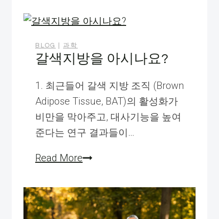
항
성
운
BLOG
|
과학
갈색지방을 아시나요?
동
도
1. 최근들어 갈색 지방 조직 (Brown
구
Adipose Tissue, BAT)의 활성화가
에
비만을 막아주고, 대사기능을 높여
대
준다는 연구 결과들이…
하
여
갈
Read More
색
지
방