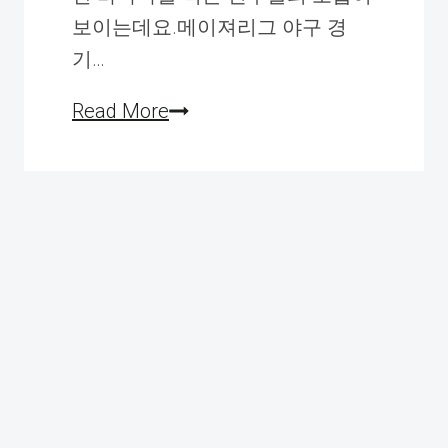
요
보이는데요.메이져리그 야구 경
기…
운
Read More
동
선
수
들
의
필
수
품.
“바
나