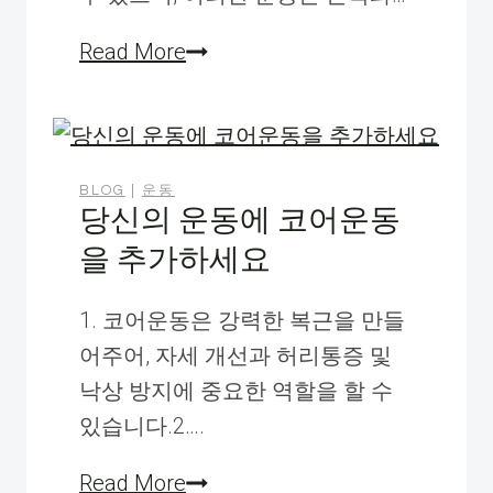
근
Read More
력
트
레
이
BLOG
|
운동
당신의 운동에 코어운동
닝
을 추가하세요
과
파
1. 코어운동은 강력한 복근을 만들
워
어주어, 자세 개선과 허리통증 및
트
낙상 방지에 중요한 역할을 할 수
레
있습니다.2….
이
닝
당
Read More