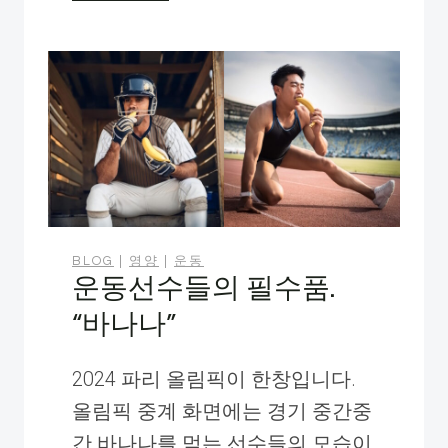
신
의
운
동
에
코
어
운
BLOG
|
영양
|
운동
동
운동선수들의 필수품.
을
“바나나”
추
가
2024 파리 올림픽이 한창입니다.
하
올림픽 중계 화면에는 경기 중간중
세
간 바나나를 먹는 선수들의 모습이